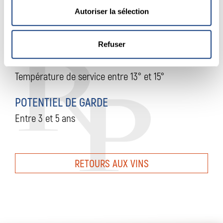
Autoriser la sélection
Viandes rouges, viandes blanches, grillades, plats
exotiques, fromages à pâtes pressées cuites,
desserts chocolat.
Refuser
Température de service entre 13° et 15°
POTENTIEL DE GARDE
Entre 3 et 5 ans
RETOURS AUX VINS